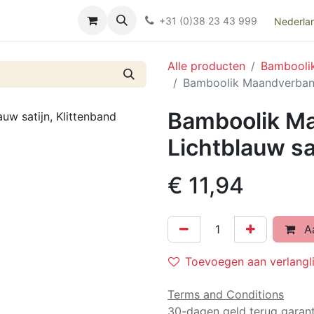
Over ons
FAQ
Kieswijzer nacht- en kraamverband
Ki
+31 (0)38 23 43 999
Nederla
Alle producten
Bambooli
Bamboolik Maandverband 
Bamboolik M
Lichtblauw sa
€
11,94
Aa
Toevoegen aan verlangli
Terms and Conditions
30-dagen geld terug garant