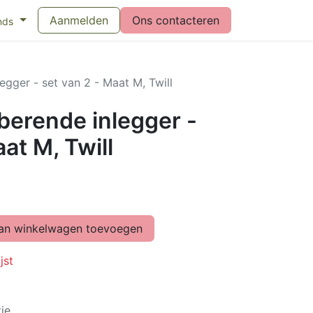
eswijzer maandverband
Aanmelden
Vragen over menstruatiecups
Ons contacteren
Bl
nds
gger - set van 2 - Maat M, Twill
erende inlegger -
at M, Twill
n winkelwagen toevoegen
jst
ie