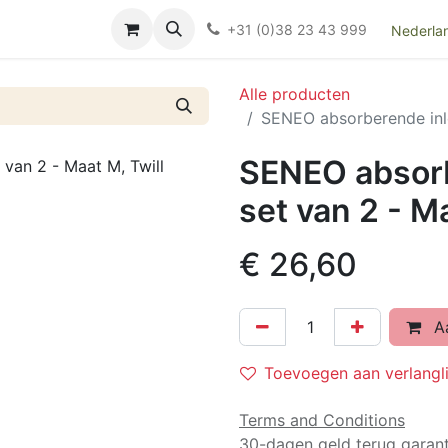
Over ons
FAQ
Kieswijzer nacht- en kraamverband
Ki
+31 (0)38 23 43 999
Nederla
Alle producten
SENEO absorberende inle
SENEO absorb
set van 2 - Ma
€
26,60
Aa
Toevoegen aan verlangli
Terms and Conditions
30-dagen geld terug garant