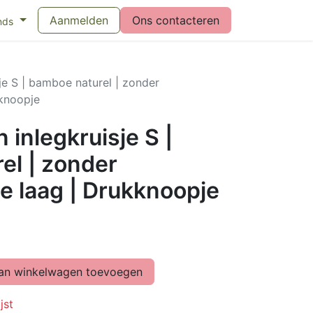
eswijzer maandverband
Aanmelden
Vragen over menstruatiecups
Ons contacteren
Bl
nds
je S | bamboe naturel | zonder
knoopje
 inlegkruisje S |
el | zonder
 laag | Drukknoopje
n winkelwagen toevoegen
jst