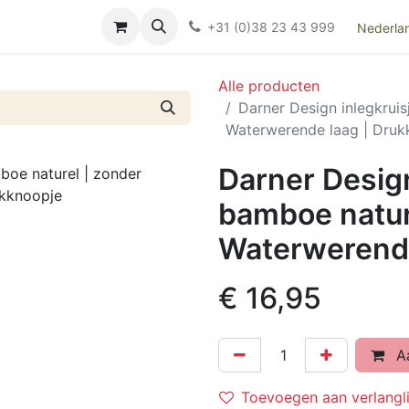
Over ons
FAQ
Kieswijzer nacht- en kraamverband
Ki
+31 (0)38 23 43 999
Nederla
Alle producten
Darner Design inlegkruis
Waterwerende laag | Druk
Darner Design
bamboe natur
Waterwerende
€
16,95
Aa
Toevoegen aan verlangli