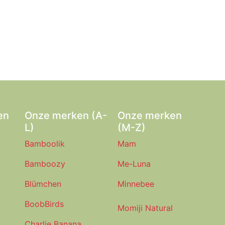
en
Onze merken (A-
Onze merken
L)
(M-Z)
Bamboolik
Mam
Bamboozy
Me-Luna
Blümchen
Minnebee
BoobBirds
Momiji Natural
Charlie Banana