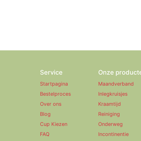
Service
Onze product
Startpagina
Maandverband
Bestelproces
Inlegkruisjes
Over ons
Kraamtijd
Blog
Reiniging
Cup Kiezen
Onderweg
FAQ
Incontinentie