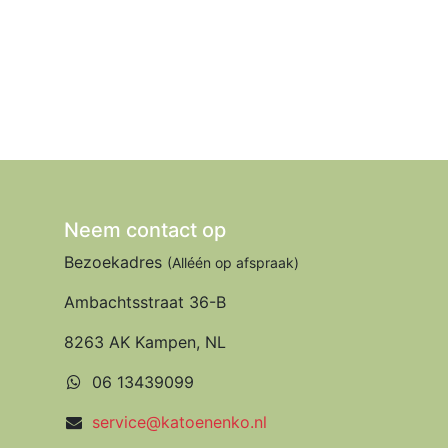
Neem contact op
Bezoekadres
(Alléén op afspraak)
Ambachtsstraat 36-B
8263 AK Kampen, NL
06 13439099
service@katoenenko.nl