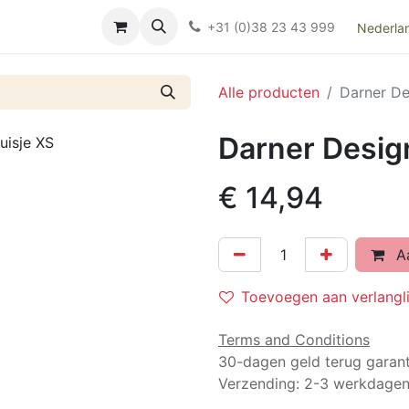
Over ons
FAQ
Kieswijzer nacht- en kraamverband
Ki
+31 (0)38 23 43 999
Nederla
Alle producten
Darner De
Darner Design
€
14,94
Aa
Toevoegen aan verlangli
Terms and Conditions
30-dagen geld terug garant
Verzending: 2-3 werkdage