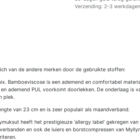
Verzending: 2-3 werkdage
ch van de andere merken door de gebruikte stoffen:
x. Bamboeviscose is een ademend en comfortabel materiaa
nd en ademend PUL voorkomt doorlekken. De onderlaag is v
 plek.
ngte van 23 cm en is zeer populair als maandverband.
uksut heeft het prestigieuze ‘allergy label’ gekregen van 
dverbanden en ook de luiers en borstcompressen van Myllym
riteren.