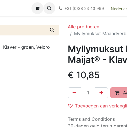
Over ons
FAQ
Kieswijzer nacht- en kraamverband
Ki
+31 (0)38 23 43 999
Nederla
Alle producten
Myllymuksut Maandverban
Myllymuksut
Maijat® - Klav
€
10,85
Aa
Toevoegen aan verlangli
Terms and Conditions
30-dagen geld terug garant