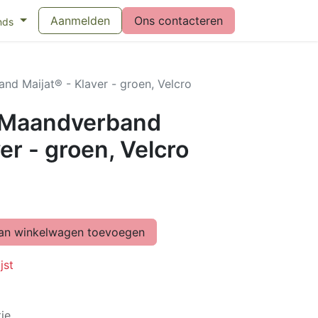
eswijzer maandverband
Aanmelden
Vragen over menstruatiecups
Ons contacteren
Bl
nds
d Maijat® - Klaver - groen, Velcro
 Maandverband
er - groen, Velcro
n winkelwagen toevoegen
jst
ie