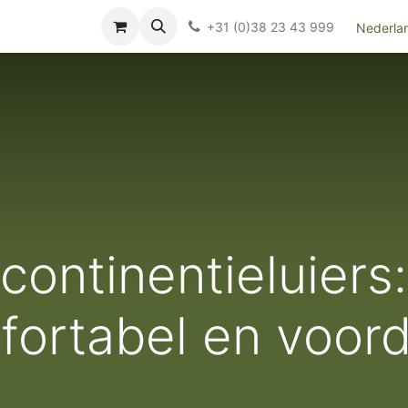
Over ons
FAQ
Kieswijzer nacht- en kraamverband
Ki
+31 (0)38 23 43 999
Nederla
continentieluiers
ortabel en voord