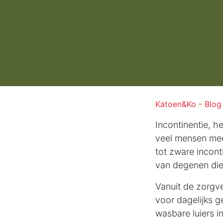
Katoen&Ko - Blog
Incontinentie, h
veel mensen mee 
tot zware incont
van degenen di
Vanuit de zorgv
voor dagelijks g
wasbare luiers in