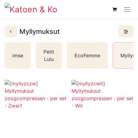
Myllymuksut
Petit
imse
EcoFemme
Myllym
Lulu