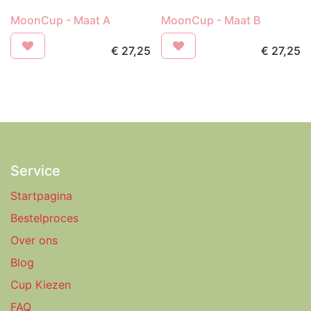
MoonCup - Maat A
MoonCup - Maat B
€
27,25
€
27,25
Service
Startpagina
Bestelproces
Over ons
Blog
Cup Kiezen
FAQ