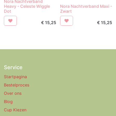
Nora Nachtverband
Heavy - Celeste Wiggle
Nora Nachtverband Maxi -
Dot
Zwart
€
15,25
€
15,25
Service
Startpagina
Bestelproces
Over ons
Blog
Cup Kiezen