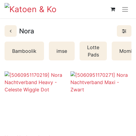
Nora
Lotte
Bamboolik
imse
Momiji
Pads