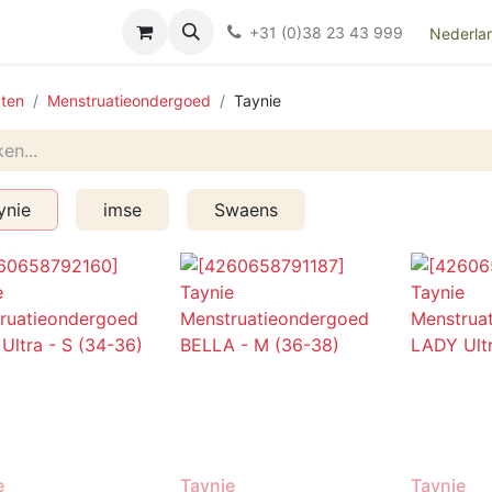
Over ons
FAQ
Kieswijzer nacht- en kraamverband
Ki
+31 (0)38 23 43 999
Nederla
ten
Menstruatieondergoed
Taynie
ynie
imse
Swaens
e
Taynie
Taynie