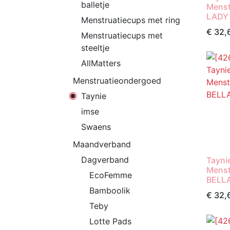
balletje
Menst
LADY 
Menstruatiecups met ring
€
32,
Menstruatiecups met
steeltje
AllMatters
Menstruatieondergoed
Taynie
imse
Swaens
Maandverband
Dagverband
Tayni
Menst
EcoFemme
BELLA
Bamboolik
€
32,
Teby
Lotte Pads