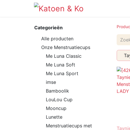
Info
Shop
Produc
Categorieën
Alle producten
Onze Menstruatiecups
Ta
Me Luna Classic
Me Luna Soft
Me Luna Sport
imse
Bamboolik
LouLou Cup
Mooncup
Lunette
Menstruatiecups met
Tayni