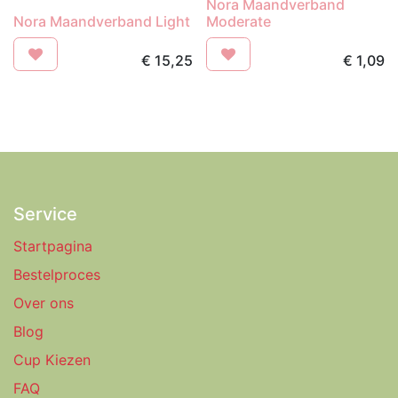
Nora Maandverband
Nora Maandverband Light
Moderate
€
15,25
€
1,09
Service
Startpagina
Bestelproces
Over ons
Blog
Cup Kiezen
FAQ