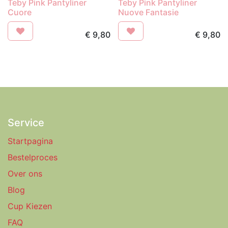
Teby Pink Pantyliner
Teby Pink Pantyliner
Cuore
Nuove Fantasie
€
9,80
€
9,80
Service
Startpagina
Bestelproces
Over ons
Blog
Cup Kiezen
FAQ