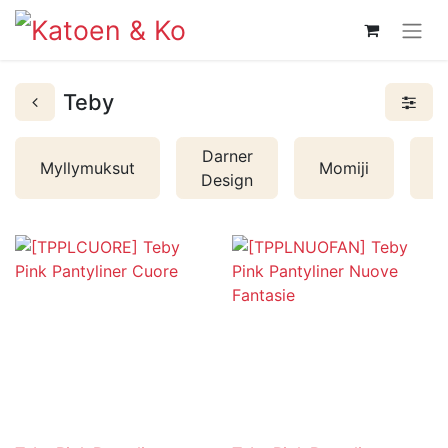
Teby
Darner
Myllymuksut
Momiji
E
Design