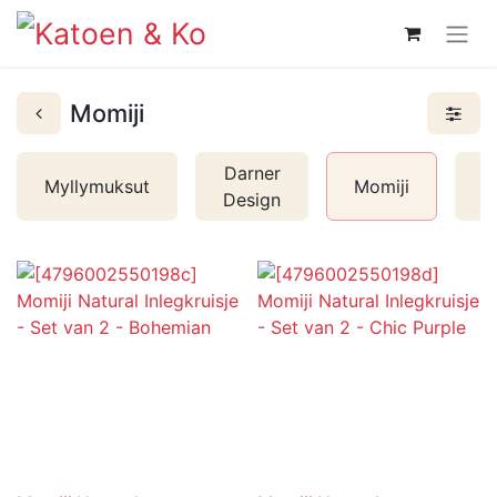
Momiji
Darner
Myllymuksut
Momiji
E
Design