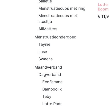
balletje
Lotte 
Menstruatiecups met ring
Boom
Menstruatiecups met
€
11,
steeltje
AllMatters
Menstruatieondergoed
Taynie
imse
Swaens
Maandverband
Dagverband
EcoFemme
Bamboolik
Teby
Lotte Pads