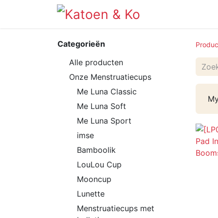
Info
Shop
Categorieën
Produc
Alle producten
Onze Menstruatiecups
Me Luna Classic
My
Me Luna Soft
Me Luna Sport
imse
Bamboolik
LouLou Cup
Mooncup
Lunette
Menstruatiecups met