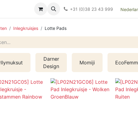
Over ons
FAQ
Kieswijzer nacht- en kraamverband
Ki
+31 (0)38 23 43 999
Nederla
ten
Inlegkruisjes
Lotte Pads
Darner
llymuksut
Momiji
EcoFemm
Design