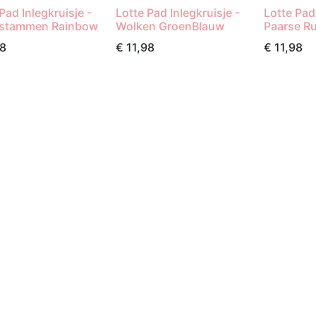
Pad Inlegkruisje -
Lotte Pad Inlegkruisje -
Lotte Pad 
stammen Rainbow
Wolken GroenBlauw
Paarse Ru
98
€
11,98
€
11,98