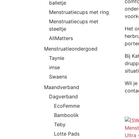
comfor
balletje
onder
Menstruatiecups met ring
voork
Menstruatiecups met
Het o
steeltje
herbr
AllMatters
porte
Menstruatieondergoed
Bij Ka
Taynie
druppe
imse
situat
Swaens
Wil j
Maandverband
conta
Dagverband
EcoFemme
Bamboolik
Teby
Lotte Pads