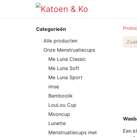
Info
Shop
Produc
Categorieën
Alle producten
Onze Menstruatiecups
Me Luna Classic
Me Luna Soft
Me Luna Sport
imse
Bamboolik
LouLou Cup
Mooncup
Wasba
Lunette
Een kl
Menstruatiecups met