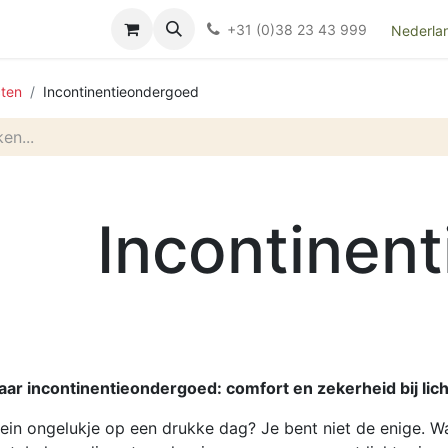
Over ons
FAQ
Kieswijzer nacht- en kraamverband
Ki
+31 (0)38 23 43 999
Nederla
ten
Incontinentieondergoed
Incontinent
ar incontinentieondergoed: comfort en zekerheid bij lich
ein ongelukje op een drukke dag? Je bent niet de enige. Wa