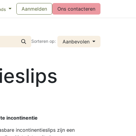
eswijzer maandverband
Aanmelden
Vragen over menstruatiecups
Ons contacteren
Bl
nds
Aanbevolen
Sorteren op:
ieslips
te incontinentie
sbare incontinentieslips zijn een