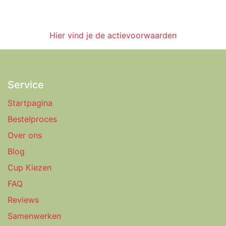
Hier vind je de actievoorwaarden
Service
Startpagina
Bestelproces
Over ons
Blog
Cup Kiezen
FAQ
Reviews
Samenwerken