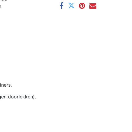
e
iners.
en doorlekken).