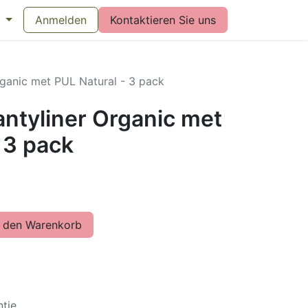
eswijzer maandverband
Anmelden
Kontaktieren Sie uns
Vragen over menstruatiecups
Bl
ganic met PUL Natural - 3 pack
tyliner Organic met
 3 pack
 den Warenkorb
tie