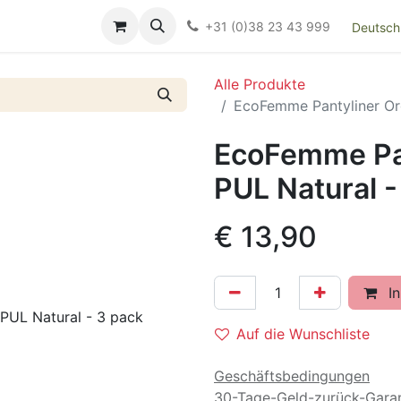
Over ons
FAQ
Kieswijzer nacht- en kraamverband
Ki
+31 (0)38 23 43 999
Deutsch
Alle Produkte
EcoFemme Pantyliner Or
EcoFemme Pan
PUL Natural -
€
13,90
In
Auf die Wunschliste
Geschäftsbedingungen
30-Tage-Geld-zurück-Garan