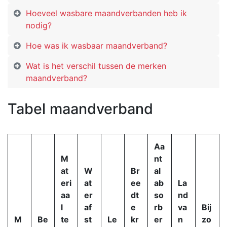
Hoeveel wasbare maandverbanden heb ik
nodig?
Hoe was ik wasbaar maandverband?
Wat is het verschil tussen de merken
maandverband?
Tabel maandverband
Aa
M
nt
at
W
Br
al
eri
at
ee
ab
La
aa
er
dt
so
nd
l
af
e
rb
va
Bij
M
Be
te
st
Le
kr
er
n
zo