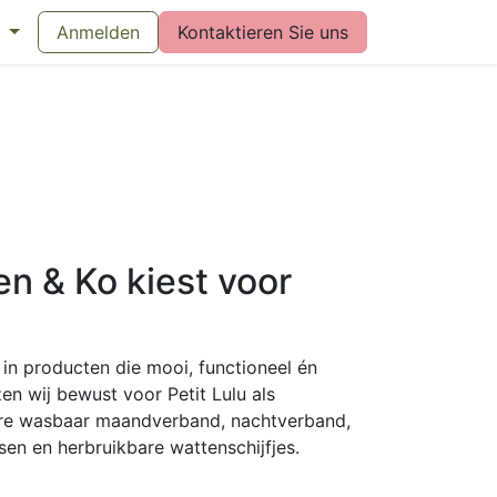
eswijzer maandverband
Anmelden
Kontaktieren Sie uns
Vragen over menstruatiecups
Bl
n & Ko kiest voor
in producten die mooi, functioneel én
en wij bewust voor Petit Lulu als
ere wasbaar maandverband, nachtverband,
en en herbruikbare wattenschijfjes.