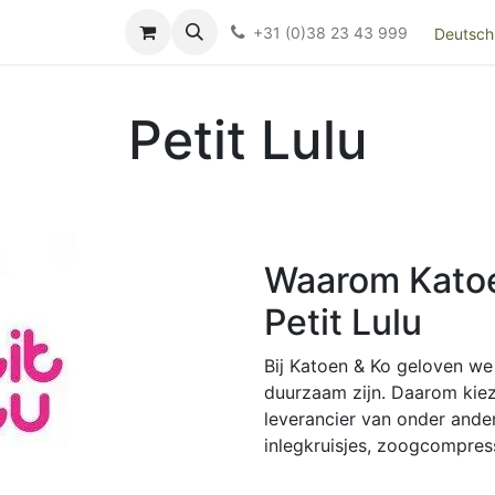
Over ons
FAQ
Kieswijzer nacht- en kraamverband
Ki
+31 (0)38 23 43 999
Deutsch
Petit Lulu
Waarom Katoe
Petit Lulu
Bij Katoen & Ko geloven we 
duurzaam zijn. Daarom kiez
leverancier van onder and
inlegkruisjes, zoogcompress