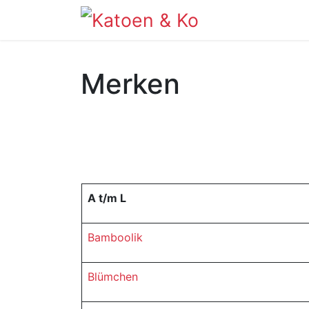
Info
Shop
Merken
A t/m L
Bamboolik
Blümchen