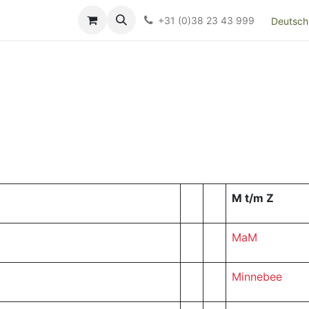
Over ons
FAQ
Kieswijzer nacht- en kraamverband
Ki
+31 (0)38 23 43 999
Deutsch
M t/m Z
MaM
Minnebee