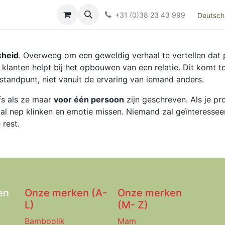
Over ons
FAQ
Kieswijzer nacht- en kraamverband
Ki
+31 (0)38 23 43 999
Deutsch
kheid
. Overweeg om een geweldig verhaal te vertellen dat p
 klanten helpt bij het opbouwen van een relatie. Dit komt to
 standpunt, niet vanuit de ervaring van iemand anders.
lfs als ze maar
voor één persoon
zijn geschreven. Als je pr
al nep klinken en emotie missen. Niemand zal geïnteresseerd
 rest.
en
Onze merken (A-
Onze merken
L)
(M- Z)
Bamboolik
Mam