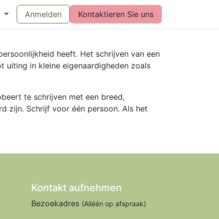
eswijzer maandverband
Anmelden
Kontaktieren Sie uns
Vragen over menstruatiecups
Bl
ersoonlijkheid heeft. Het schrijven van een
t uiting in kleine eigenaardigheden zoals
obeert te schrijven met een breed,
 zijn. Schrijf voor één persoon. Als het
Kontakt aufnehmen
Bezoekadres
(Alléén op afspraak)