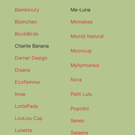
Bamboozy
Me-Luna
Blümchen
Minnebee
BoobBirds
Momiji Natural
Charlie Banana
Mooncup
Darner Design
Myllymuksut
Disana
Nora
EcoFemme
Imse
Petit Lulu
LottePads
Popolini
LouLou Cup
Seneo
Lunette
Swaens