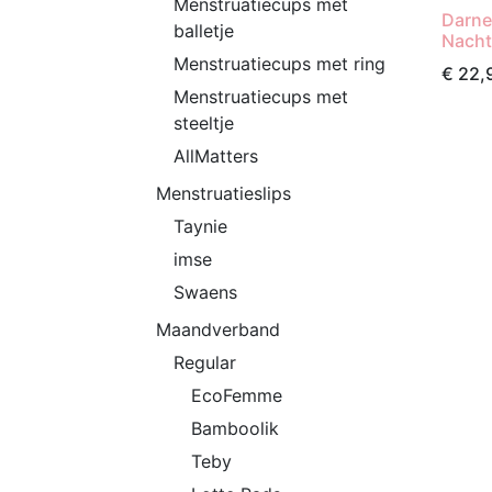
Menstruatiecups met
Darne
balletje
Nacht
Menstruatiecups met ring
€
22,
Menstruatiecups met
steeltje
AllMatters
Menstruatieslips
Taynie
imse
Swaens
Maandverband
Regular
EcoFemme
Bamboolik
Teby