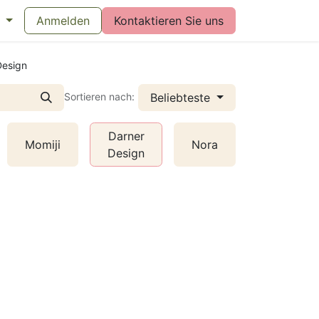
eswijzer maandverband
Anmelden
Kontaktieren Sie uns
Vragen over menstruatiecups
Bl
Design
Beliebteste
Sortieren nach:
Darner
Momiji
Nora
Myllymuk
Design