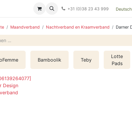
Over ons
FAQ
Kieswijzer nacht- en kraamverband
Ki
+31 (0)38 23 43 999
Deutsch
te
Maandverband
Nachtverband en Kraamverband
Darner 
Lotte
oFemme
Bamboolik
Teby
Pads