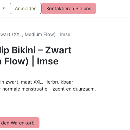
eswijzer maandverband
Anmelden
Kontaktieren Sie uns
Vragen over menstruatiecups
Bl
 Zwart (XXL, Medium Flow) | Imse
ip Bikini – Zwart
 Flow) | Imse
 in zwart, maat XXL. Herbruikbaar
 normale menstruatie – zacht en duurzaam.
 den Warenkorb