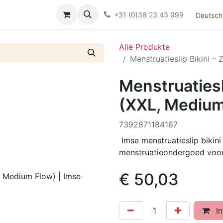
Over ons
FAQ
Kieswijzer nacht- en kraamverband
Ki
+31 (0)38 23 43 999
Deutsch
Alle Produkte
Menstruatieslip Bikini –
Menstruatiesl
(XXL, Medium
‌7392871184167
Imse menstruatieslip bikini
menstruatieondergoed voor
€
50,03
In