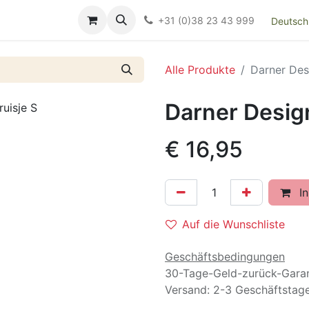
Over ons
FAQ
Kieswijzer nacht- en kraamverband
Ki
+31 (0)38 23 43 999
Deutsch
Alle Produkte
Darner Desi
Darner Design
€
16,95
In
Auf die Wunschliste
Geschäftsbedingungen
30-Tage-Geld-zurück-Garan
Versand: 2-3 Geschäftstag