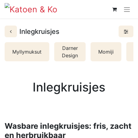
Inlegkruisjes
Darner
Myllymuksut
Momiji
E
Design
Inlegkruisjes
Wasbare inlegkruisjes: fris, zacht
en herbruikbaar